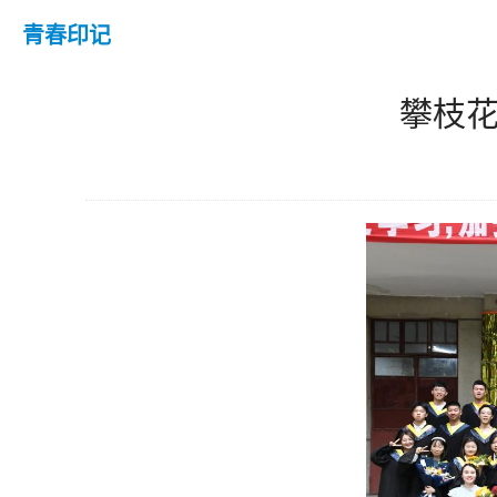
青春印记
攀枝花