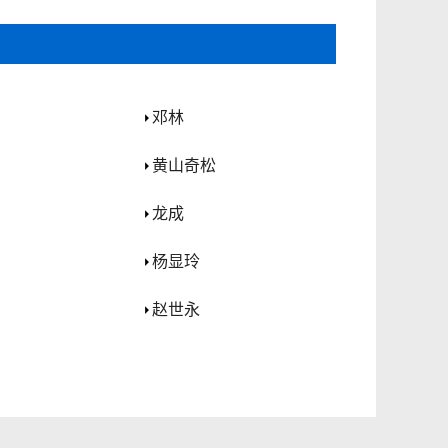
邓林
黄山奇松
龙成
杨显玲
赵世永